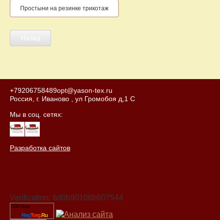
Простыни на резинке трикотаж
Назад
+79206758489
opt@yason-tex.ru
Россия, г. Иваново , ул Громобоя д,1 С
Мы в соц. сетях:
Разработка сайтов
Verification: 6d0b90106b607544
ООО Ясон
Reg
Torg.
Ru