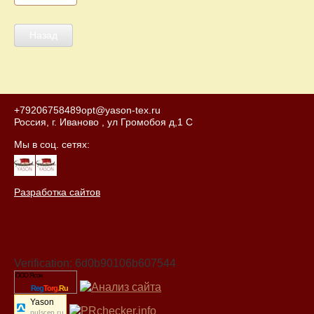
Назад
+79206758489
opt@yason-tex.ru
Россия, г. Иваново , ул Громобоя д,1 С
Мы в соц. сетях:
Разработка сайтов
Verification: 6d0b90106b607544
ООО Ясон
Reg
Torg.
Ru
Yason
pulscen.ru