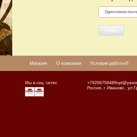
Однотонное пост
Назад
Магазин
О компании
Условия работы!!!
Мы в соц. сетях:
+79206758489
opt@yason
Россия, г. Иваново , ул 