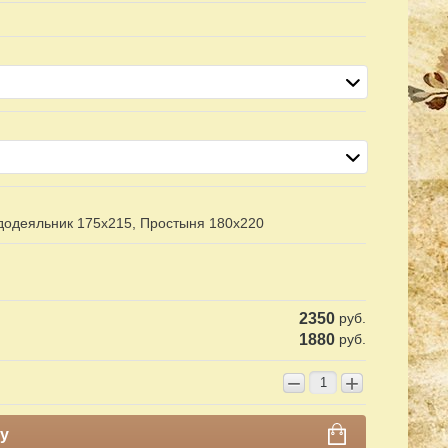
ододеяльник 175х215, Простыня 180х220
2350
руб.
1880
руб.
−
+
у