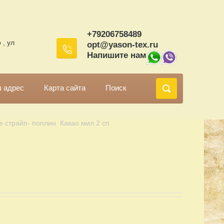
+79206758489
 , ул
opt@yason-tex.ru
Напишите нам
 адрес
Карта сайта
Поиск
е страйп- поплин  Какао мил 2 сп