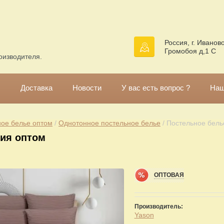
Россия, г. Иваново
Громобоя д,1 С
оизводителя.
!
Доставка
Новости
У вас есть вопрос ?
Наш
ое белье оптом
 / 
Однотонное постельное белье
 / Постельное бель
ия оптом
ОПТОВАЯ
Производитель:
Yason