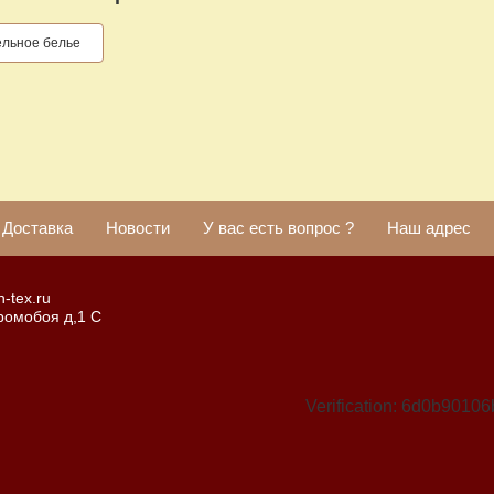
ельное белье
Доставка
Новости
У вас есть вопрос ?
Наш адрес
-tex.ru
Громобоя д,1 С
Verification: 6d0b901