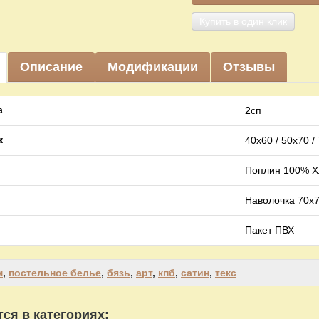
Купить в один клик
Описание
Модификации
Отзывы
2сп
а
40х60 / 50х70 /
к
Поплин 100% Хл
Наволочка 70х7
Пакет ПВХ
м
,
постельное белье
,
бязь
,
арт
,
кпб
,
сатин
,
текс
ся в категориях: