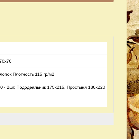
 70х70
опок Плотность 115 гр/м2
0 - 2шт, Пододеяльник 175х215, Простыня 180х220