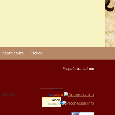
Карта сайта
Поиск
Разработка сайтов
ООО Ясон
06b607544
Reg
Torg.
Ru
Yason
pulscen.ru