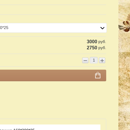
0*25
3000
руб.
2750
руб.
−
+