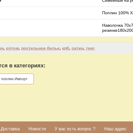
Семейный на р
а
Поплин 100% Хл
Наволочка 70х7
резинке180х20
ин
,
оптом
,
постельное белье
,
кпб
,
сатин
,
текс
ся в категориях:
е поплин Импорт
Доставка
Новости
У вас есть вопрос ?
Наш адрес