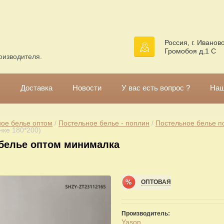
Россия, г. Иваново
Громобоя д,1 С
оизводителя.
!
Доставка
Новости
У вас есть вопрос ?
Наш
ое белье оптом
 / 
Постельное белье - поплин
 / 
Постельное белье п
нке 180*200)
белье оптом минималка
ОПТОВАЯ
Производитель:
Yason