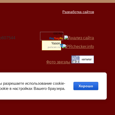
Разработка сайтов
ООО Ясон
06b607544
Reg
Torg.
Ru
Yason
pulscen.ru
Фото звезды
ы разрешаете использование cookie-
Хорошо
okie в настройках Вашего браузера.