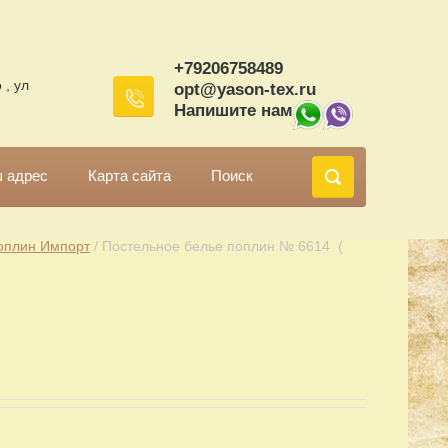
+79206758489
 , ул
opt@yason-tex.ru
Напишите нам
 адрес
Карта сайта
Поиск
оплин Импорт
 / Постельное белье поплин № 6614  ( 