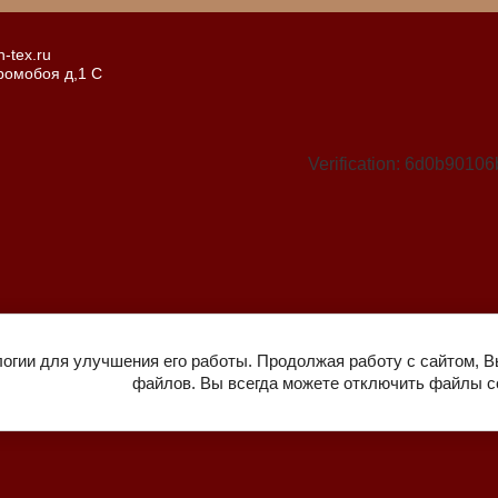
-tex.ru
Громобоя д,1 С
Verification: 6d0b901
логии для улучшения его работы. Продолжая работу с сайтом, В
файлов. Вы всегда можете отключить файлы co