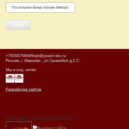
Постельное белье поплин Импорт
Назад
+79206758489
opt@yason-tex.ru
Россия, г. Иваново , ул Громобоя д,1 С
Мы в соц. сетях:
Разработка сайтов
Verification: 6d0b90106b607544
ООО Ясон
Reg
Torg.
Ru