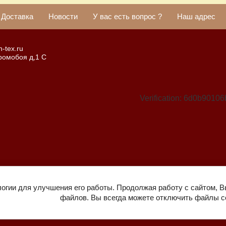
Доставка
Новости
У вас есть вопрос ?
Наш адрес
-tex.ru
Громобоя д,1 С
Verification: 6d0b901
логии для улучшения его работы. Продолжая работу с сайтом, В
файлов. Вы всегда можете отключить файлы co