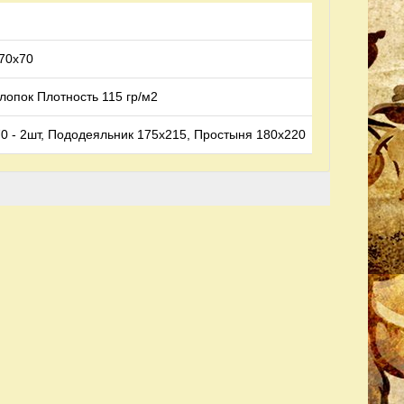
 70х70
опок Плотность 115 гр/м2
0 - 2шт, Пододеяльник 175х215, Простыня 180х220