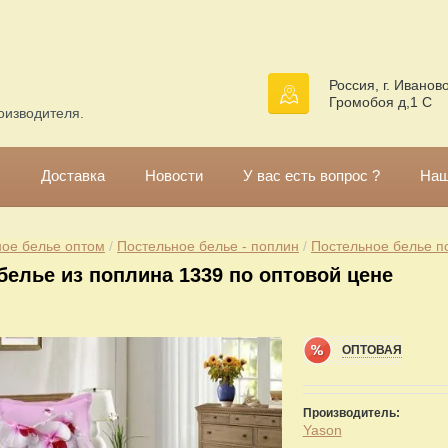
Россия, г. Иваново
Громобоя д,1 С
оизводителя.
!
Доставка
Новости
У вас есть вопрос ?
Наш
ое белье оптом
 / 
Постельное белье - поплин
 / 
Постельное белье п
белье из поплина 1339 по оптовой цене
ОПТОВАЯ
Производитель:
Yason