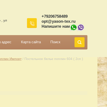
+79206758489
 , ул
opt@yason-tex.ru
Напишите нам
 адрес
Карта сайта
Поиск
оплин Импорт
 / Постельное белье поплин 604 ( 2сп )