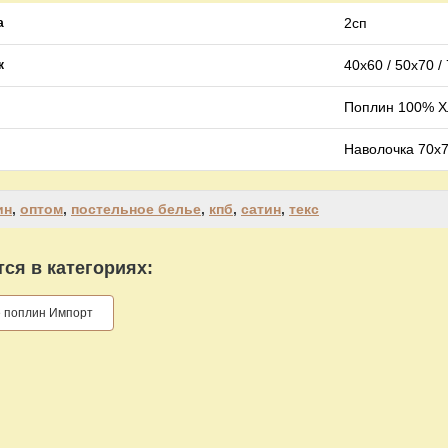
2сп
а
40х60 / 50х70 /
к
Поплин 100% Хл
Наволочка 70х7
ин
,
оптом
,
постельное белье
,
кпб
,
сатин
,
текс
ся в категориях:
е поплин Импорт