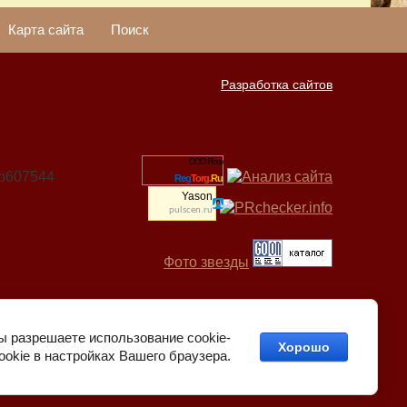
Карта сайта
Поиск
Разработка сайтов
ООО Ясон
06b607544
Reg
Torg.
Ru
Yason
pulscen.ru
Фото звезды
ы разрешаете использование cookie-
Хорошо
okie в настройках Вашего браузера.