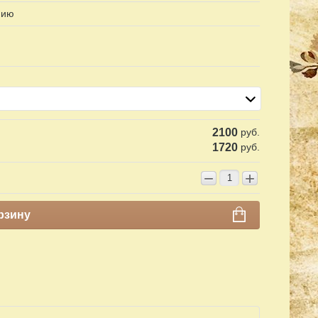
нию
2100
руб.
1720
руб.
−
+
рзину