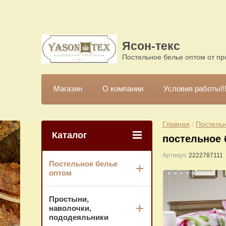
Ясон-текс
Постельное белье оптом от пр
Магазин
О компании
Условия работы!!
Главная
 / 
Постельн
Каталог
постельное 
Артикул:
2222787111
Постельное белье
оптом
Простыни,
наволочки,
пододеяльники