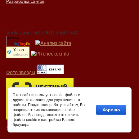
Разработка сайтов
Verification: 6d0b90106b607544
ООО Ясон
Reg
Torg.
Ru
Yason
pulscen.ru
Фото звезды
Этот сайт использует cookie-файлы и
другие технологии для улучшения его
работы. Продолжая работу с сайтом, Вы
Хорошо
разрешаете использование cookie-
файлов. Вы всегда можете отключить
файлы cookie в настройках Вашего
браузера.
Yason-tex - Превращает сон в сказку.