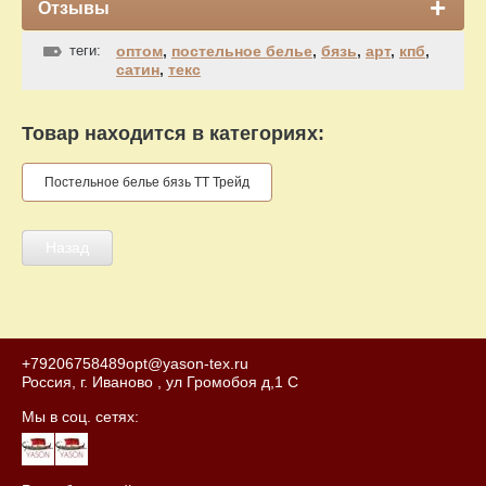
Отзывы
теги:
оптом
,
постельное белье
,
бязь
,
арт
,
кпб
,
сатин
,
текс
Товар находится в категориях:
Постельное белье бязь ТТ Трейд
Назад
+79206758489
opt@yason-tex.ru
Россия, г. Иваново , ул Громобоя д,1 С
Мы в соц. сетях: