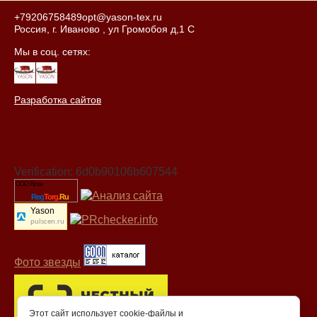
+79206758489
opt@yason-tex.ru
Россия, г. Иваново , ул Громобоя д,1 С
Мы в соц. сетях:
Разработка сайтов
Verification: 6d0b90106b607544
ООО Ясон
Reg
Torg.
Ru
Yason
pulscen.ru
Фото звезды
Этот сайт использует cookie-файлы и